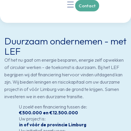
Contact
Over ons
Duurzaam ondernemen - met
LEF
Of het nu gaat om energie besparen, energie zelf opwekken
of circulair werken – de toekomst is duurzaam. Bij het LEF
begrijpen wij dat financiering hiervoor vinden uitdagend kan
zijn. Wij bieden leningen en risicokapitaal om uw duurzame
project in of vóór Limburg van de grond te krijgen. Samen
investeren we in een duurzame transitie.
U zoekt een financiering tussen de:
€500.000 en €12.500.000
Uw project is:
in of vóór de provincie Limburg
Uw initiatief zorgt voor: