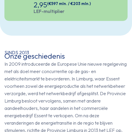
2,95
(€597 mln. / €203 mln.)
LEF-multiplier
SINDS 2013
Onze geschiedenis
In 2009 introduceerde de Europese Unie nieuwe regelgeving
met als doel meer concurrentie op de gas- en
elektriciteitsmarkt te bevorderen. In Limburg, waar Essent
voorheen zowel de energieproductie als het netwerkbeheer
verzorgde, werd het netwerkbedrijf afgesplitst. De Provincie
Limburg besloot vervolgens, samen met andere
aandeelhouders, haar aandelen in het commerciële
energiebedrijf Essent te verkopen. Om na deze
veranderingen de energietransitie in de regio te blijven
stimuleren, richtte de Provincie Limburg in 2013 het LEF op.