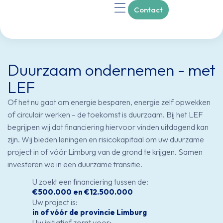
Contact
Over ons
Duurzaam ondernemen - met
LEF
Of het nu gaat om energie besparen, energie zelf opwekken
of circulair werken – de toekomst is duurzaam. Bij het LEF
begrijpen wij dat financiering hiervoor vinden uitdagend kan
zijn. Wij bieden leningen en risicokapitaal om uw duurzame
project in of vóór Limburg van de grond te krijgen. Samen
investeren we in een duurzame transitie.
U zoekt een financiering tussen de:
€500.000 en €12.500.000
Uw project is:
in of vóór de provincie Limburg
Uw initiatief zorgt voor: