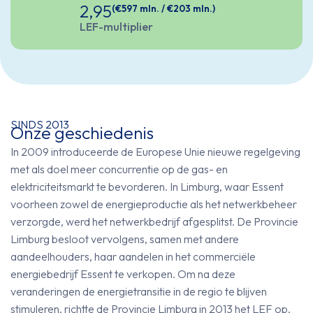
2,95
(€597 mln. / €203 mln.)
LEF-multiplier
SINDS 2013
Onze geschiedenis
In 2009 introduceerde de Europese Unie nieuwe regelgeving
met als doel meer concurrentie op de gas- en
elektriciteitsmarkt te bevorderen. In Limburg, waar Essent
voorheen zowel de energieproductie als het netwerkbeheer
verzorgde, werd het netwerkbedrijf afgesplitst. De Provincie
Limburg besloot vervolgens, samen met andere
aandeelhouders, haar aandelen in het commerciële
energiebedrijf Essent te verkopen. Om na deze
veranderingen de energietransitie in de regio te blijven
stimuleren, richtte de Provincie Limburg in 2013 het LEF op.