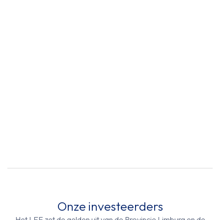
Onze investeerders
Het LEF zet de gelden uit van de Provincie Limburg en de